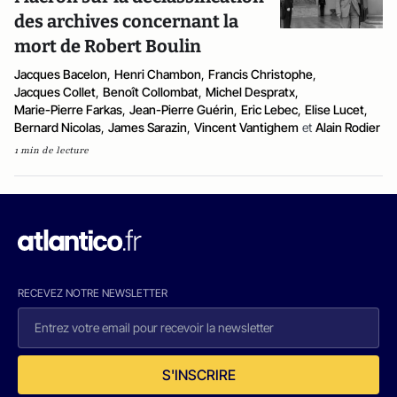
des archives concernant la
mort de Robert Boulin
Jacques Bacelon
,
Henri Chambon
,
Francis Christophe
,
Jacques Collet
,
Benoît Collombat
,
Michel Despratx
,
Marie-Pierre Farkas
,
Jean-Pierre Guérin
,
Eric Lebec
,
Elise Lucet
,
Bernard Nicolas
,
James Sarazin
,
Vincent Vantighem
et
Alain Rodier
1 min de lecture
RECEVEZ NOTRE NEWSLETTER
S'INSCRIRE