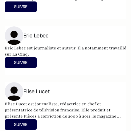
en décembre 2012. Il a également été le PDG de GMT
SUIVRE
Productions,
Eric Lebec
Eric Lebec est journaliste et auteur. Il a notamment travaillé
sur La Cinq.
SUIVRE
Elise Lucet
Elise Lucet est journaliste, rédactrice en chef et
présentatrice de télévision française. Elle produit et
présente Pièces à conviction de 2000 à 2011, le magazine
Cash investigation à partir de 2012 et le magazine Envoyé
SUIVRE
spécial depuis 2016 sur France 2.