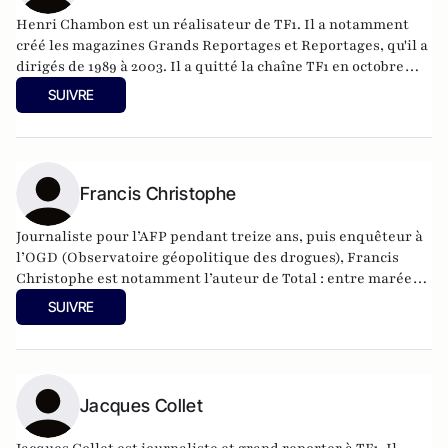
Henri Chambon est un réalisateur de TF1. Il a notamment
créé les magazines Grands Reportages et Reportages, qu'il a
dirigés de 1989 à 2003. Il a quitté la chaîne TF1 en octobre
2003.
SUIVRE
Francis Christophe
Journaliste pour l’AFP pendant treize ans, puis enquêteur à
l’OGD (Observatoire géopolitique des drogues), Francis
Christophe est notamment l’auteur de Total : entre marée
noire et blanchiment (Golias, 2000), Birmanie, la dictature
SUIVRE
du pavot (Picquier, 1998), et coauteur de La drogue, nouveau
désordre mondial (Hachette pluriel, 1993). Il a également
publié Boulin, le fantôme de la Ve République, un ouvrage
illustré par le dessinateur Loco (OWNI, 2011) et Claude
Guéant. Un préfet en eaux troubles, aux éditions du
Jacques Collet
Moment.