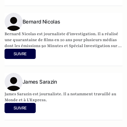
Bernard Nicolas
Bernard Nicolas est journaliste d'investigation. Il a réalisé
une quarantaine de films en 20 ans pour plusieurs médias
dont les émissions 90 Minutes et Spécial Investigation sur
Canal Plus, Envoyé spécial sur France 2, ARTE, France 3, TF1,
SUIVRE
etc).
James Sarazin
James Sarazin est journaliste. Il a notamment travaillé au
Monde et à L'Express.
SUIVRE