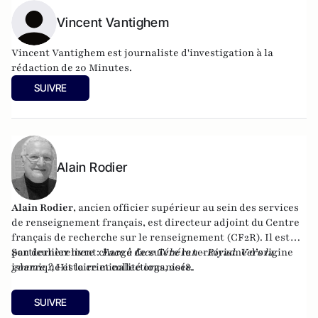
Vincent Vantighem
Vincent Vantighem est journaliste d'investigation à la
rédaction de 20 Minutes.
SUIVRE
Alain Rodier
Alain Rodier
, ancien officier supérieur au sein des services
de renseignement français, est directeur adjoint du
Centre
français de recherche sur le renseignement
(CF2R). Il est
particulièrement chargé de suivre le terrorisme d’origine
Son dernier livre :
Face à face Téhéran - Riyad. Vers la
islamique et la criminalité organisée.
guerre ?
, Histoire et collections, 2018.
SUIVRE