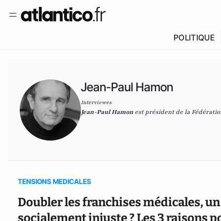
POLITIQUE
Jean-Paul Hamon
Interviewes
Jean-Paul Hamon
est président de la Fédérati
TENSIONS MEDICALES
Doubler les franchises médicales, un 
socialement injuste ? Les 3 raisons p