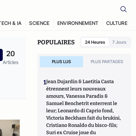
TECH & IA
SCIENCE
ENVIRONNEMENT
CULTURE
POPULAIRES
24 Heures
7 Jours
20
PLUS LUS
PLUS PARTAGES
Articles
1
Jean Dujardin & Laetitia Casta
étrennent leurs nouveaux
amours, Vanessa Paradis &
Samuel Benchetrit enterrent le
leur; Leonardo di Caprio fond,
Victoria Beckham fait du brukini,
Cristiano Ronaldo du bisco-fils;
Suri ex Cruise joue du