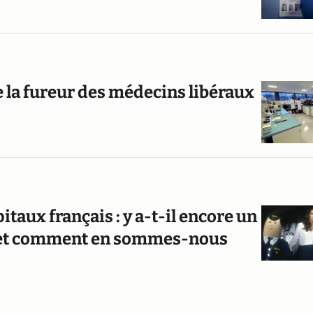
la fureur des médecins libéraux
taux français : y a-t-il encore un
e (et comment en sommes-nous