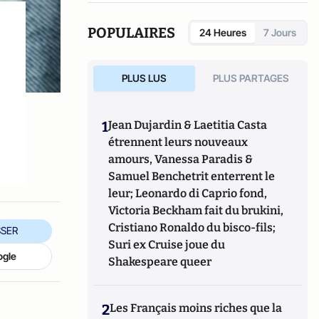
POPULAIRES
24 Heures
7 Jours
PLUS LUS
PLUS PARTAGES
1
Jean Dujardin & Laetitia Casta
étrennent leurs nouveaux
amours, Vanessa Paradis &
Samuel Benchetrit enterrent le
leur; Leonardo di Caprio fond,
Victoria Beckham fait du brukini,
Cristiano Ronaldo du bisco-fils;
SER
Suri ex Cruise joue du
ogle
Shakespeare queer
2
Les Français moins riches que la