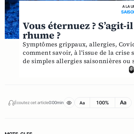
A LA U
SAISO
Vous éternuez ? S’agit-il
rhume ?
Symptômes grippaux, allergies, Covid-
comment savoir, à l'issue de la crise s
de simples allergies saisonnières ou 
Aa
100%
Écoutez cet article
0:00min
Aa
MOTS-CLES