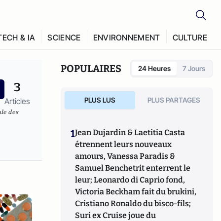
TECH & IA
SCIENCE
ENVIRONNEMENT
CULTURE
POPULAIRES
24 Heures
7 Jours
3
PLUS LUS
PLUS PARTAGES
Articles
ale des
1
Jean Dujardin & Laetitia Casta
étrennent leurs nouveaux
amours, Vanessa Paradis &
Samuel Benchetrit enterrent le
leur; Leonardo di Caprio fond,
Victoria Beckham fait du brukini,
Cristiano Ronaldo du bisco-fils;
Suri ex Cruise joue du