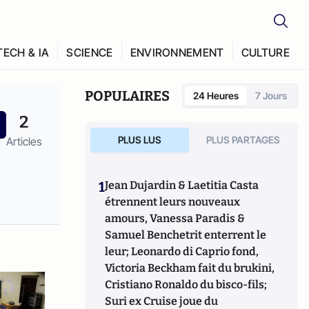
TECH & IA
SCIENCE
ENVIRONNEMENT
CULTURE
POPULAIRES
24 Heures
7 Jours
2
PLUS LUS
PLUS PARTAGES
Articles
1
Jean Dujardin & Laetitia Casta
étrennent leurs nouveaux
amours, Vanessa Paradis &
Samuel Benchetrit enterrent le
leur; Leonardo di Caprio fond,
Victoria Beckham fait du brukini,
Cristiano Ronaldo du bisco-fils;
Suri ex Cruise joue du