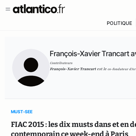
POLITIQUE
François-Xavier Trancart a
Contributeurs
François-Xavier Trancart
est le
co-fondateur
d'
Ar
MUST-SEE
FIAC 2015 : les dix musts dans et en de
contemporain ce week-end à Paris