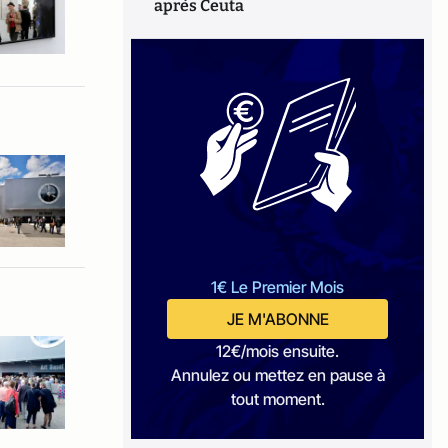
après Ceuta
1€ Le Premier Mois
JE M'ABONNE
12€/mois ensuite.
Annulez ou mettez en pause à
tout moment.