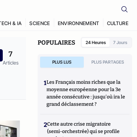
TECH & IA
SCIENCE
ENVIRONNEMENT
CULTURE
POPULAIRES
24 Heures
7 Jours
7
PLUS LUS
PLUS PARTAGES
Articles
1
Les Français moins riches que la
moyenne européenne pour la 3e
année consécutive : jusqu'où ira le
grand déclassement ?
2
Cette autre crise migratoire
(semi-orchestrée) qui se profile