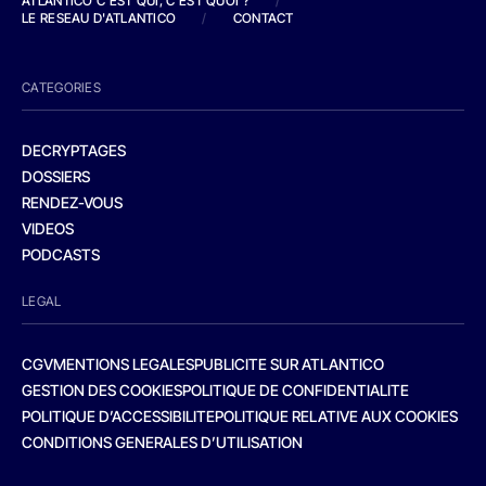
ATLANTICO C'EST QUI, C'EST QUOI ?
/
LE RESEAU D'ATLANTICO
/
CONTACT
CATEGORIES
DECRYPTAGES
DOSSIERS
RENDEZ-VOUS
VIDEOS
PODCASTS
LEGAL
CGV
MENTIONS LEGALES
PUBLICITE SUR ATLANTICO
GESTION DES COOKIES
POLITIQUE DE CONFIDENTIALITE
POLITIQUE D’ACCESSIBILITE
POLITIQUE RELATIVE AUX COOKIES
CONDITIONS GENERALES D’UTILISATION