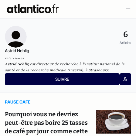
6
Articles
Astrid Nehlig
Interviewes
Astrid Nehlig
est directeur de
recherche à l’Institut national de la
santé et de la recherche médicale (Inserm), à Strasbourg.
SUIVRE
PAUSE CAFE
Pourquoi vous ne devriez
peut-être pas boire 25 tasses
de café par jour comme cette