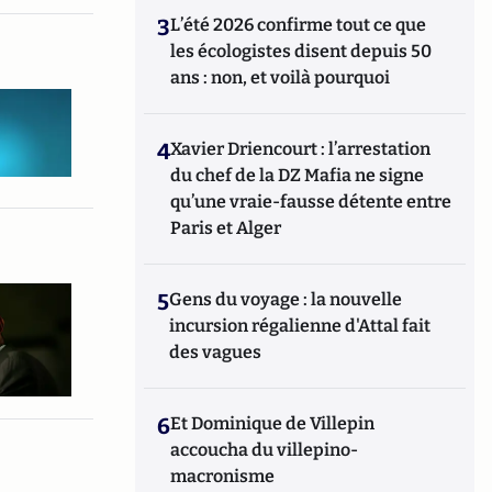
3
L’été 2026 confirme tout ce que
les écologistes disent depuis 50
ans : non, et voilà pourquoi
4
Xavier Driencourt : l’arrestation
du chef de la DZ Mafia ne signe
qu’une vraie-fausse détente entre
Paris et Alger
5
Gens du voyage : la nouvelle
incursion régalienne d'Attal fait
des vagues
6
Et Dominique de Villepin
accoucha du villepino-
macronisme