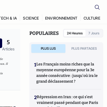
TECH & IA
SCIENCE
ENVIRONNEMENT
CULTURE
POPULAIRES
24 Heures
7 Jours
5
PLUS LUS
PLUS PARTAGES
Articles
 de
ux. Il
1
Les Français moins riches que la
moyenne européenne pour la 3e
is
année consécutive : jusqu'où ira le
grand déclassement ?
2
Répression en Iran : ce qui s'est
vraiment passé pendant que Paris