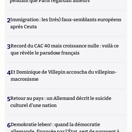
pendant que Paris regardait ailleurs
2
Immigration : les (très) faux-semblants européens
après Ceuta
3
Record du CAC 40 mais croissance nulle : voilà ce
que révèle le paradoxe français
4
Et Dominique de Villepin accoucha du villepino-
macronisme
5
Retour au pays : un Allemand décrit le suicide
culturel d’une nation
6
Demokratie leben! : quand la démocratie
allemande, financée par l'État, sert de paravent à