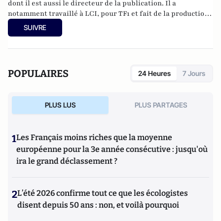
dont il est aussi le directeur de la publication. Il a
notamment travaillé à LCI, pour TF1 et fait de la production
télévisuelle.
SUIVRE
POPULAIRES
24 Heures
7 Jours
PLUS LUS
PLUS PARTAGES
1
Les Français moins riches que la moyenne
européenne pour la 3e année consécutive : jusqu'où
ira le grand déclassement ?
2
L’été 2026 confirme tout ce que les écologistes
disent depuis 50 ans : non, et voilà pourquoi