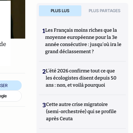
PLUS LUS
PLUS PARTAGES
1
Les Français moins riches que la
moyenne européenne pour la 3e
 de
année consécutive : jusqu'où ira le
grand déclassement ?
2
L’été 2026 confirme tout ce que
les écologistes disent depuis 50
ans : non, et voilà pourquoi
SER
ogle
3
Cette autre crise migratoire
(semi-orchestrée) qui se profile
après Ceuta