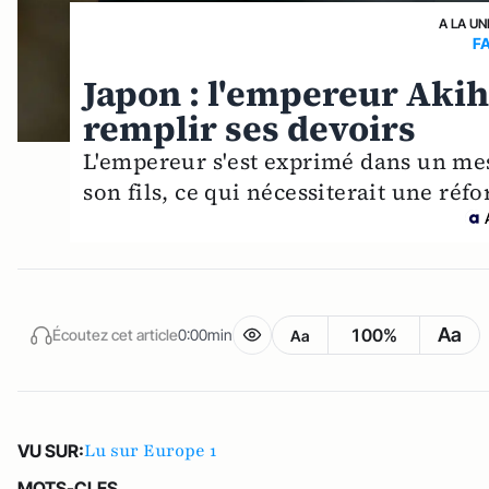
A LA UN
F
Japon : l'empereur Akih
remplir ses devoirs
L'empereur s'est exprimé dans un mess
son fils, ce qui nécessiterait une réf
Aa
100%
Écoutez cet article
0:00min
Aa
Lu sur Europe 1
VU SUR:
MOTS-CLES