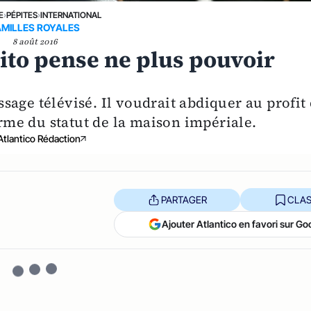
E
›
PÉPITES
›
INTERNATIONAL
AMILLES ROYALES
8 août 2016
ito pense ne plus pouvoir
age télévisé. Il voudrait abdiquer au profit
orme du statut de la maison impériale.
Atlantico Rédaction
PARTAGER
CLAS
Ajouter Atlantico en favori sur Go