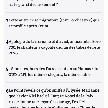
ira le grand déclassement ?
3
Cette autre crise migratoire (semi-orchestrée) qui
se profile après Ceuta
4
Apologie du terrorisme et du viol, antisémite : Boro
700, le chanteur à cagoule de l’un des tubes de l’été
2026
5
« Sionistes, hors des Facs », soutien au Hamas : du
GUD à LFI, les mêmes slogans, la même haine
6
Le Point révèle ce qu'on sniffe à l'Elysée, Marianne
que Xavier Niel hacke l'Etat; Le Nobel de la Paix
russe donne une leçon de courage, l'ex PM
australien une leçon de réalisme sur la Chine, la