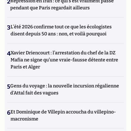
2
Répression en Iran : ce qui s'est vraiment passé
pendant que Paris regardait ailleurs
3
L’été 2026 confirme tout ce que les écologistes
disent depuis 50 ans : non, et voilà pourquoi
4
Xavier Driencourt : l’arrestation du chef de la DZ
Mafia ne signe qu’une vraie-fausse détente entre
Paris et Alger
5
Gens du voyage : la nouvelle incursion régalienne
d'Attal fait des vagues
6
Et Dominique de Villepin accoucha du villepino-
macronisme