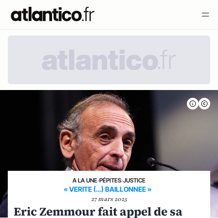
A LA UNE
›
PÉPITES
›
JUSTICE
« VERITE (…) BAILLONNEE »
27 mars 2025
Eric Zemmour fait appel de sa