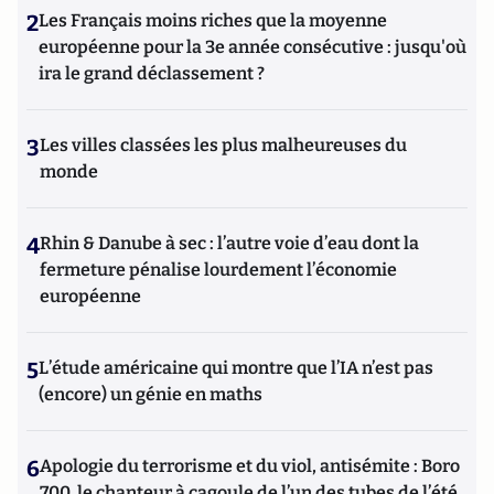
2
Les Français moins riches que la moyenne
européenne pour la 3e année consécutive : jusqu'où
ira le grand déclassement ?
3
Les villes classées les plus malheureuses du
monde
4
Rhin & Danube à sec : l’autre voie d’eau dont la
fermeture pénalise lourdement l’économie
européenne
5
L’étude américaine qui montre que l’IA n’est pas
(encore) un génie en maths
6
Apologie du terrorisme et du viol, antisémite : Boro
700, le chanteur à cagoule de l’un des tubes de l’été