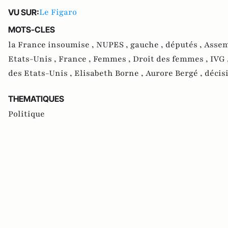
Le Figaro
VU SUR:
MOTS-CLES
la France insoumise ,
NUPES ,
gauche ,
députés ,
Assem
Etats-Unis ,
France ,
Femmes ,
Droit des femmes ,
IVG 
des Etats-Unis ,
Elisabeth Borne ,
Aurore Bergé ,
décis
THEMATIQUES
Politique