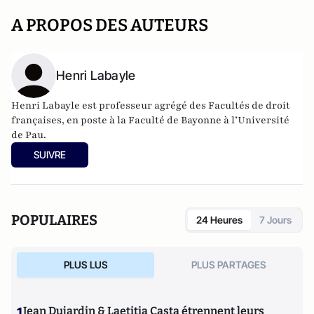
A PROPOS DES AUTEURS
Henri Labayle
Henri Labayle est professeur agrégé des Facultés de droit
françaises, en poste à la Faculté de Bayonne à l’Université
de Pau.
il dirige le CDRE, laboratoire de recherches spécialisé en
SUIVRE
matière européenne et notamment en matière de droits
fondamentaux, d’immigration et de sécurité intérieure.
Il est également membre du réseau Odysseus et directeur du
GDR "Droit de l'Espace de liberté, sécurité, justice"
POPULAIRES
24 Heures
7 Jours
PLUS LUS
PLUS PARTAGES
1
Jean Dujardin & Laetitia Casta étrennent leurs