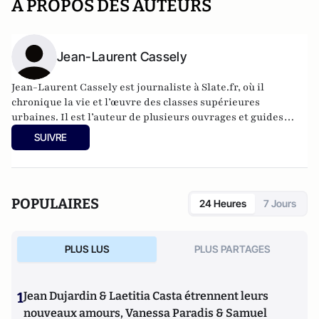
A PROPOS DES AUTEURS
Jean-Laurent Cassely
Jean-Laurent Cassely est journaliste à Slate.fr, où il
chronique la vie et l’œuvre des classes supérieures
urbaines. Il est l’auteur de plusieurs ouvrages et guides
pratiques sur la survie en milieu urbain.
SUIVRE
POPULAIRES
24 Heures
7 Jours
PLUS LUS
PLUS PARTAGES
1
Jean Dujardin & Laetitia Casta étrennent leurs
nouveaux amours, Vanessa Paradis & Samuel