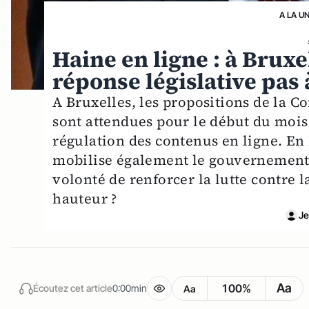
A LA U
Haine en ligne : à Brux
réponse législative pas 
A Bruxelles, les propositions de la C
sont attendues pour le début du mois
régulation des contenus en ligne. En
mobilise également le gouvernement 
volonté de renforcer la lutte contre l
hauteur ?
Je
Aa
100%
Écoutez cet article
0:00min
Aa