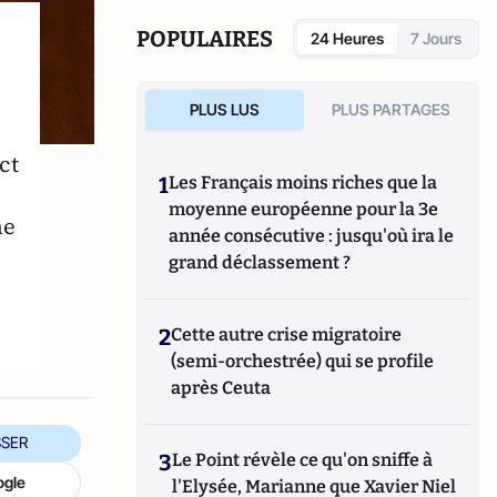
du numérique (Web 2.0, Cloud, logiciels, jeux
vidéo, e-commerce et moteurs de
POPULAIRES
24 Heures
7 Jours
recherche).
PLUS LUS
PLUS PARTAGES
ct
1
Les Français moins riches que la
moyenne européenne pour la 3e
ne
année consécutive : jusqu'où ira le
grand déclassement ?
2
Cette autre crise migratoire
(semi-orchestrée) qui se profile
après Ceuta
SER
3
Le Point révèle ce qu'on sniffe à
ogle
l'Elysée, Marianne que Xavier Niel