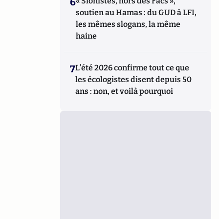
6
« Sionistes, hors des Facs »,
soutien au Hamas : du GUD à LFI,
les mêmes slogans, la même
haine
7
L’été 2026 confirme tout ce que
les écologistes disent depuis 50
ans : non, et voilà pourquoi