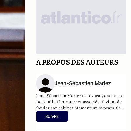
A PROPOS DES AUTEURS
Jean-Sébastien Mariez
Jean-Sébastien Mariez est avocat, ancien de
De Gaulle Fleurance et associés. Il vient de
fonder son cabinet Momentum Avocats. Ses
fonctions successives l’ont amené à être
SUIVRE
partie prenante des évolutions
réglementaires majeures pour les métiers