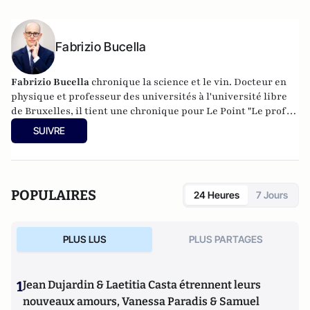
Fabrizio Bucella
Fabrizio Bucella
chronique la science et le vin. Docteur en
physique et professeur des universités à l'université libre
de Bruxelles, il tient une chronique pour Le Point "Le prof
en liberté". Chaque semaine, on le retrouve dans le poste de
SUIVRE
radio et télévision belge de service public (RTBF). Sur les
réseaux sociaux, il publie quotidiennement une vidéo
ludique sur le vin et la science. Ses comptes sont suivis par
plus de 200 000 abonnés.
POPULAIRES
24 Heures
7 Jours
PLUS LUS
PLUS PARTAGES
1
Jean Dujardin & Laetitia Casta étrennent leurs
nouveaux amours, Vanessa Paradis & Samuel