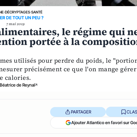
NE
›
DÉCRYPTAGES
›
SANTÉ
R DE TOUT UN PEU ?
7 mai 2019
alimentaires, le régime qui n
ention portée à la compositi
mes utilisés pour perdre du poids, le "portio
 mesurer précisément ce que l'on mange gérer
e calories.
Béatrice de Reynal
PARTAGER
CLAS
Ajouter Atlantico en favori sur Go