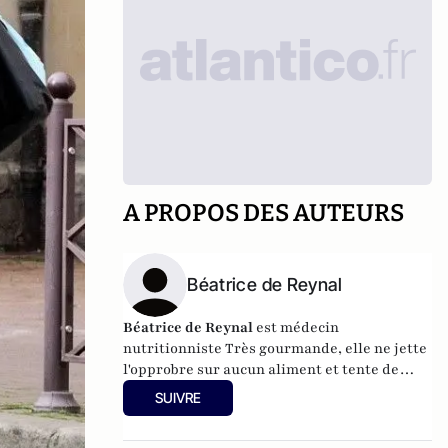
A PROPOS DES AUTEURS
Béatrice de Reynal
Béatrice de Reynal
est médecin
nutritionniste Très gourmande, elle ne jette
l'opprobre sur aucun aliment et tente de
faire partager ses idées de nutrition
SUIVRE
inspirante. Elle est par ailleurs l'auteur du
blog "
MiamMiam
".