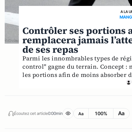
A LA U
MANGE
Contrôler ses portions 
remplacera jamais l’att
de ses repas
Parmi les innombrables types de régi
control" gagne du terrain. Concept :
les portions afin de moins absorber d
Aa
100%
Écoutez cet article
0:00min
Aa