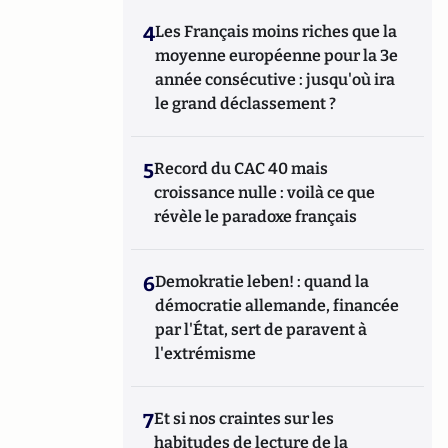
4
Les Français moins riches que la
moyenne européenne pour la 3e
année consécutive : jusqu'où ira
le grand déclassement ?
5
Record du CAC 40 mais
croissance nulle : voilà ce que
révèle le paradoxe français
6
Demokratie leben! : quand la
démocratie allemande, financée
par l'État, sert de paravent à
l'extrémisme
7
Et si nos craintes sur les
habitudes de lecture de la