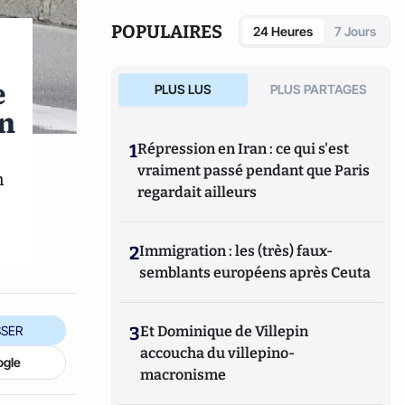
POPULAIRES
24 Heures
7 Jours
e
PLUS LUS
PLUS PARTAGES
on
1
Répression en Iran : ce qui s'est
vraiment passé pendant que Paris
n
regardait ailleurs
2
Immigration : les (très) faux-
semblants européens après Ceuta
SER
3
Et Dominique de Villepin
accoucha du villepino-
ogle
macronisme