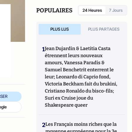
POPULAIRES
24 Heures
7 Jours
PLUS LUS
PLUS PARTAGES
1
Jean Dujardin & Laetitia Casta
étrennent leurs nouveaux
amours, Vanessa Paradis &
Samuel Benchetrit enterrent le
leur; Leonardo di Caprio fond,
Victoria Beckham fait du brukini,
Cristiano Ronaldo du bisco-fils;
SER
Suri ex Cruise joue du
Shakespeare queer
ogle
2
Les Français moins riches que la
moyenne européenne pour la 3e