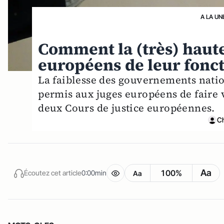
A LA UN
Comment la (très) haute 
européens de leur fonct
La faiblesse des gouvernements natio
permis aux juges européens de faire v
deux Cours de justice européennes.
C
Aa
100%
Écoutez cet article
0:00min
Aa