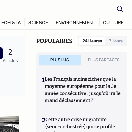
TECH & IA
SCIENCE
ENVIRONNEMENT
CULTURE
POPULAIRES
24 Heures
7 Jours
2
PLUS LUS
PLUS PARTAGES
Articles
1
Les Français moins riches que la
moyenne européenne pour la 3e
année consécutive : jusqu'où ira le
grand déclassement ?
2
Cette autre crise migratoire
(semi-orchestrée) qui se profile