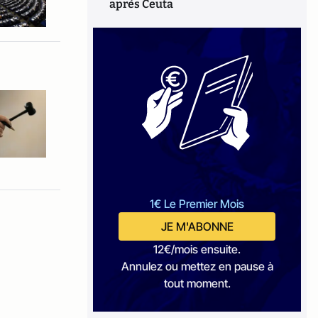
après Ceuta
1€ Le Premier Mois
JE M'ABONNE
12€/mois ensuite.
Annulez ou mettez en pause à
tout moment.