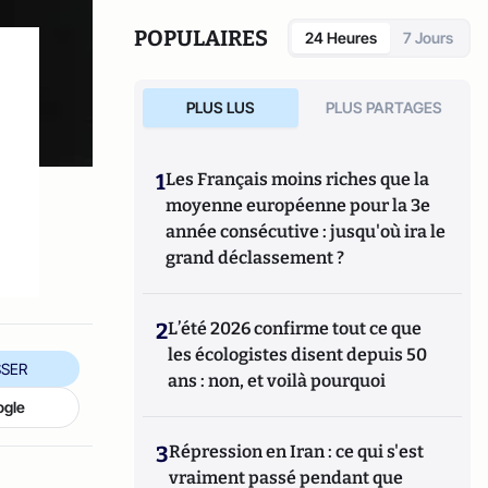
POPULAIRES
24 Heures
7 Jours
PLUS LUS
PLUS PARTAGES
1
Les Français moins riches que la
moyenne européenne pour la 3e
année consécutive : jusqu'où ira le
grand déclassement ?
2
L’été 2026 confirme tout ce que
les écologistes disent depuis 50
SER
ans : non, et voilà pourquoi
ogle
3
Répression en Iran : ce qui s'est
vraiment passé pendant que