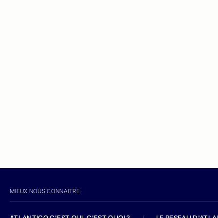
MIEUX NOUS CONNAITRE
ATLANTICO C'EST QUI, C'EST QUOI ?
/
LE RESEAU D'ATL