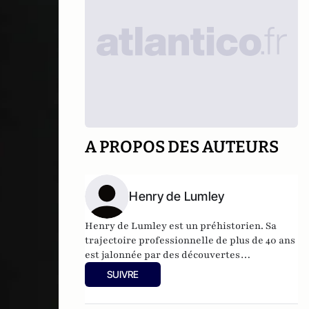
A PROPOS DES AUTEURS
Henry de Lumley
Henry de Lumley est un préhistorien. Sa
trajectoire professionnelle de plus de 40 ans
est jalonnée par des découvertes
importantes et par la construction
SUIVRE
d'équipements scientifiques destinés à faire
mieux connaître la préhistoire
.