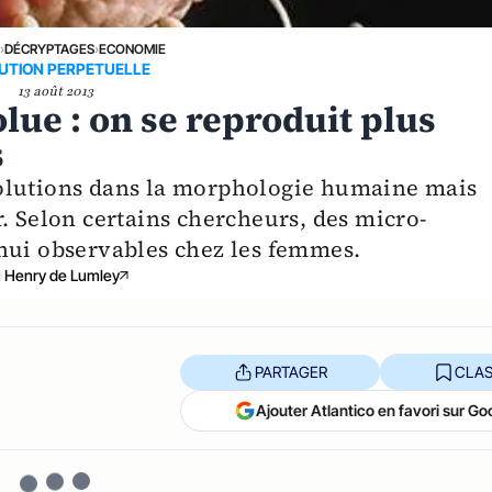
E
›
DÉCRYPTAGES
›
ECONOMIE
UTION PERPETUELLE
13 août 2013
lue : on se reproduit plus
s
olutions dans la morphologie humaine mais
. Selon certains chercheurs, des micro-
hui observables chez les femmes.
Henry de Lumley
PARTAGER
CLAS
Ajouter Atlantico en favori sur Go