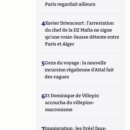
Paris regardait ailleurs
4
Xavier Driencourt : l’arrestation
du chef de la DZ Mafia ne signe
qu’une vraie-fausse détente entre
Paris et Alger
5
Gens du voyage : la nouvelle
incursion régalienne d'Attal fait
des vagues
6
Et Dominique de Villepin
accoucha du villepino-
macronisme
7
Immigration : les (très) faux-