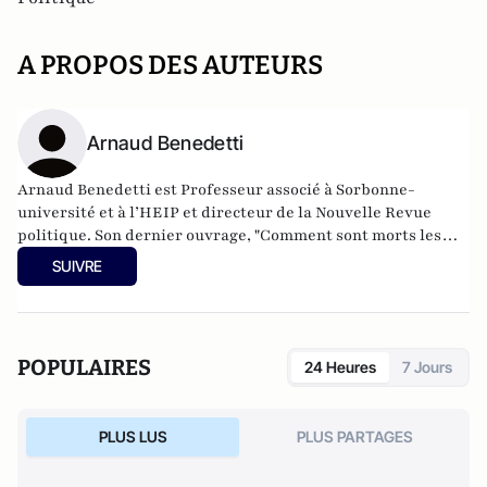
A PROPOS DES AUTEURS
Arnaud Benedetti
Arnaud Benedetti est Professeur associé à Sorbonne-
université et à l’HEIP et directeur de la Nouvelle Revue
politique.
Son dernier ouvrage
, "Comment sont morts les
politiques ? Le grand malaise du pouvoir", est publié aux
SUIVRE
éditions du Cerf (4 Novembre 2021).
POPULAIRES
24 Heures
7 Jours
PLUS LUS
PLUS PARTAGES