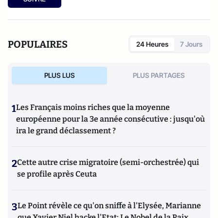
POPULAIRES
24 Heures
7 Jours
PLUS LUS
PLUS PARTAGES
1
Les Français moins riches que la moyenne
européenne pour la 3e année consécutive : jusqu'où
ira le grand déclassement ?
2
Cette autre crise migratoire (semi-orchestrée) qui
se profile après Ceuta
3
Le Point révèle ce qu'on sniffe à l'Elysée, Marianne
que Xavier Niel hacke l'Etat; Le Nobel de la Paix