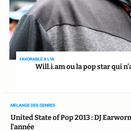
FAVORABLE A L'IA
Will.i.am ou la pop star qui 
MELANGE DES GENRES
United State of Pop 2013 : DJ Earwor
l'année