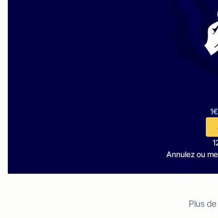
1€
1
Annulez ou me
Plus de