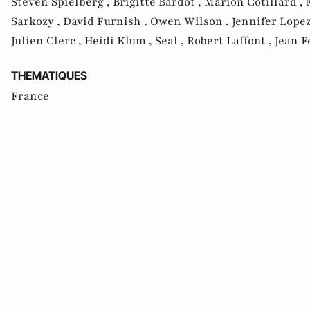
Steven Spielberg ,
Brigitte Bardot ,
Marion Cotillard ,
Sarkozy ,
David Furnish ,
Owen Wilson ,
Jennifer Lopez
Julien Clerc ,
Heidi Klum ,
Seal ,
Robert Laffont ,
Jean F
THEMATIQUES
France