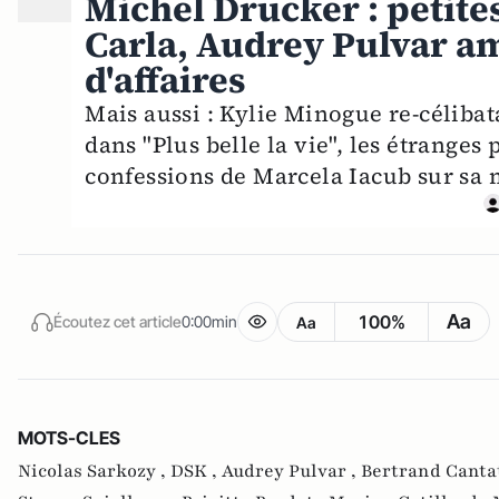
Michel Drucker : petites
Carla, Audrey Pulvar 
d'affaires
Mais aussi : Kylie Minogue re-célibat
dans "Plus belle la vie", les étranges p
confessions de Marcela Iacub sur sa 
Aa
100%
Écoutez cet article
0:00min
Aa
MOTS-CLES
Nicolas Sarkozy ,
DSK ,
Audrey Pulvar ,
Bertrand Canta