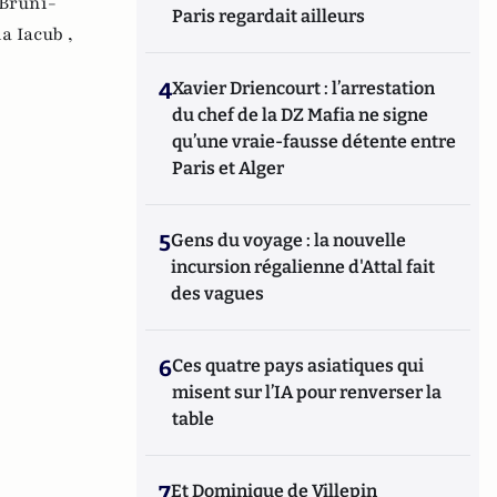
 Bruni-
Paris regardait ailleurs
a Iacub ,
4
Xavier Driencourt : l’arrestation
du chef de la DZ Mafia ne signe
qu’une vraie-fausse détente entre
Paris et Alger
5
Gens du voyage : la nouvelle
incursion régalienne d'Attal fait
des vagues
6
Ces quatre pays asiatiques qui
misent sur l’IA pour renverser la
table
7
Et Dominique de Villepin