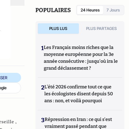
POPULAIRES
24 Heures
7 Jours
s
PLUS LUS
PLUS PARTAGES
1
Les Français moins riches que la
moyenne européenne pour la 3e
année consécutive : jusqu'où ira le
grand déclassement ?
SER
2
L’été 2026 confirme tout ce que
ogle
les écologistes disent depuis 50
ans : non, et voilà pourquoi
3
Répression en Iran : ce qui s'est
seille ,
vraiment passé pendant que