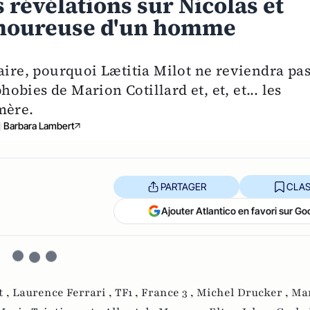
 révélations sur Nicolas et
amoureuse d'un homme
aire, pourquoi Lætitia Milot ne reviendra pa
hobies de Marion Cotillard et, et, et... les
mère.
Barbara Lambert
PARTAGER
CLAS
Ajouter Atlantico en favori sur Go
t ,
Laurence Ferrari ,
TF1 ,
France 3 ,
Michel Drucker ,
Mar