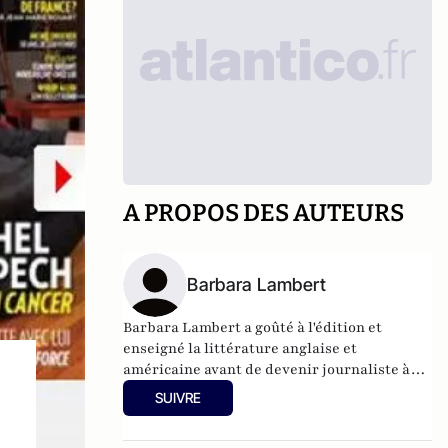
A PROPOS DES AUTEURS
Barbara Lambert
Barbara Lambert a goûté à l'édition et
enseigné la littérature anglaise et
américaine avant de devenir journaliste à
"Livres Hebdo". Elle est aujourd'hui
SUIVRE
responsable des rubriques société/idées
d'Atlantico.fr.