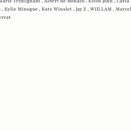
Marie Trintignant ,
Albert de Monaco ,
Elton John ,
Carla
 ,
Kylie Minogue ,
Kate Winslet ,
Jay Z ,
Will.I.AM ,
Marcel
errat