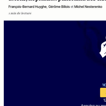
François-Bernard Huyghe
,
Gérôme Billois
et
Michel Nesterenko
1 min de lecture
1€
1
Annulez ou me