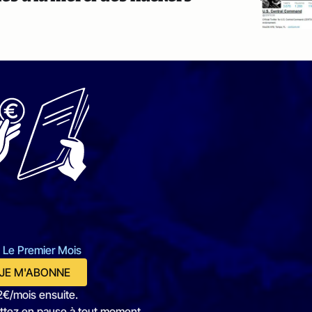
 Le Premier Mois
JE M'ABONNE
2€/mois ensuite.
ttez en pause à tout moment.