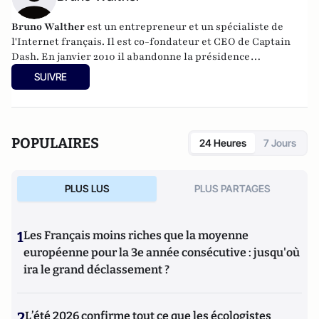
Bruno Walther
est un entrepreneur et un spécialiste de
l'Internet français. Il est co-fondateur et CEO de Captain
Dash. En janvier 2010 il abandonne la présidence
d'OgilvyOne pour créer avec Gilles Babinet une start-up,
SUIVRE
CaptainDash focalisée sur la Big Data et la génération de
cockpit marketing à destination des directions marketing.
En 2012, il obtient, à New York, avec Gilles Babinet le prix
"Global Entrepreneur Public Award" pour le travail qu'ils
POPULAIRES
24 Heures
7 Jours
réalisent avec Captain Dash pour rendre la planête plus
intelligente.
PLUS LUS
PLUS PARTAGES
1
Les Français moins riches que la moyenne
européenne pour la 3e année consécutive : jusqu'où
ira le grand déclassement ?
2
L’été 2026 confirme tout ce que les écologistes