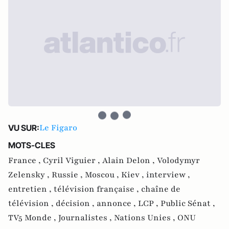
Le Figaro
VU SUR:
MOTS-CLES
France ,
Cyril Viguier ,
Alain Delon ,
Volodymyr
Zelensky ,
Russie ,
Moscou ,
Kiev ,
interview ,
entretien ,
télévision française ,
chaîne de
télévision ,
décision ,
annonce ,
LCP ,
Public Sénat ,
TV5 Monde ,
Journalistes ,
Nations Unies ,
ONU