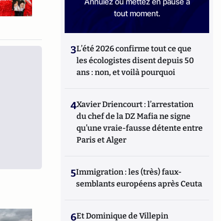
Annulez ou mettez en pause à
tout moment.
3
L’été 2026 confirme tout ce que
les écologistes disent depuis 50
ans : non, et voilà pourquoi
4
Xavier Driencourt : l’arrestation
du chef de la DZ Mafia ne signe
qu’une vraie-fausse détente entre
Paris et Alger
5
Immigration : les (très) faux-
semblants européens après Ceuta
6
Et Dominique de Villepin