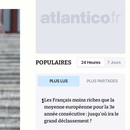
POPULAIRES
24 Heures
7 Jours
PLUS LUS
PLUS PARTAGES
1
Les Français moins riches que la
moyenne européenne pour la 3e
année consécutive : jusqu'où ira le
grand déclassement ?