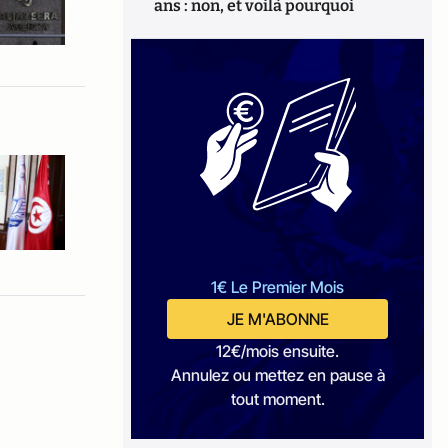
ans : non, et voilà pourquoi
1€ Le Premier Mois
JE M'ABONNE
12€/mois ensuite.
Annulez ou mettez en pause à
tout moment.