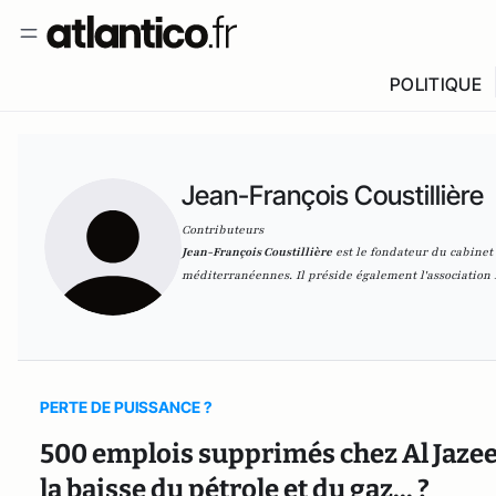
POLITIQUE
Jean-François Coustillière
Contributeurs
Jean-François Coustillière
est le fondateur du cabinet
méditerranéennes. Il préside également l'associatio
PERTE DE PUISSANCE ?
500 emplois supprimés chez Al Jazeera 
la baisse du pétrole et du gaz... ?