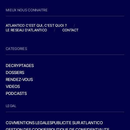
MIEUX NOUS CONNAITRE
ATLANTICO C'EST QUI, C'EST QUOI ?
/
LE RESEAU D'ATLANTICO
/
CONTACT
CATEGORIES
DECRYPTAGES
DOSSIERS
RENDEZ-VOUS
VIDEOS
PODCASTS
LEGAL
CGV
MENTIONS LEGALES
PUBLICITE SUR ATLANTICO
GESTION DES COOKIES
POLITIQUE DE CONFIDENTIALITE