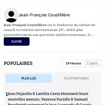
Jean-François Coustillière
Jean-François Coustillière
est le fondateur du cabinet de
conseil en relation internationale
JFC
, dédié plus
particulièrement aux questions méditerranéennes. Il
préside également l'association Euromed-
IHEDN.
SUIVRE
POPULAIRES
24 Heures
7 Jours
PLUS LUS
PLUS PARTAGES
1
Jean Dujardin & Laetitia Casta étrennent leurs
nouvelles amours, Vanessa Paradis & Samuel
Benchetrit enterrent le leur; Leonardo di Caprio