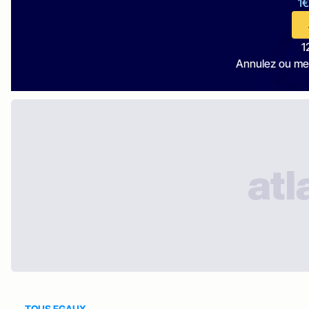
1€
1
Annulez ou me
TOUS EGAUX