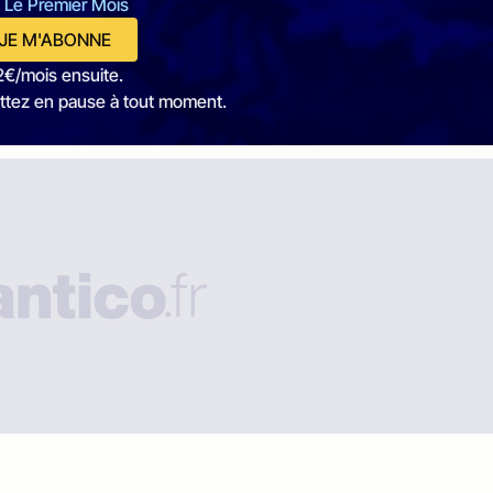
 Le Premier Mois
JE M'ABONNE
2€/mois ensuite.
ttez en pause à tout moment.