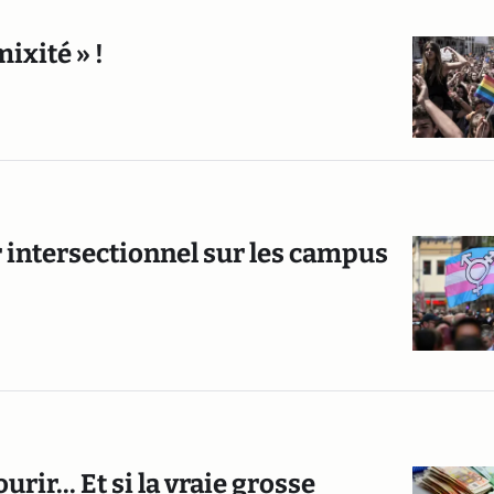
ixité » !
r intersectionnel sur les campus
rir... Et si la vraie grosse