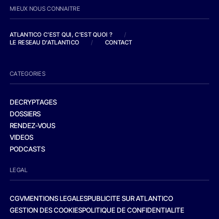
MIEUX NOUS CONNAITRE
ATLANTICO C'EST QUI, C'EST QUOI ?
/
LE RESEAU D'ATLANTICO
/
CONTACT
CATEGORIES
DECRYPTAGES
DOSSIERS
RENDEZ-VOUS
VIDEOS
PODCASTS
LEGAL
CGV
MENTIONS LEGALES
PUBLICITE SUR ATLANTICO
GESTION DES COOKIES
POLITIQUE DE CONFIDENTIALITE