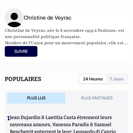
Christine de Veyrac
Christine de Veyrac, née le 6 novembre 1959 à Toulouse, est
une personnalité politique française.
Membre de l'Union pour un mouvement populaire, elle est
députée européenne de la circonscription Sud-Ouest,
SUIVRE
depuis 1999 et Présidente de l'Union pour un Mouvement
Populaire de Haute-Garonne de 2008 à 2010.
POPULAIRES
24 Heures
7 Jours
PLUS LUS
PLUS PARTAGES
1
Jean Dujardin & Laetitia Casta étrennent leurs
nouveaux amours, Vanessa Paradis & Samuel
Benchetrit enterrent le leur; Leonardo di Caprio