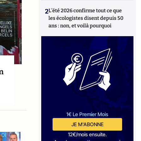
2
L’été 2026 confirme tout ce que
les écologistes disent depuis 50
ans : non, et voilà pourquoi
n
1€ Le Premier Mois
JE M'ABONNE
12€/mois ensuite.