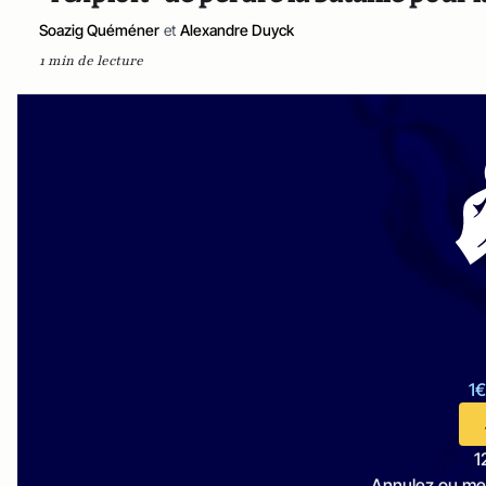
Soazig Quéméner
et
Alexandre Duyck
1 min de lecture
1€
1
Annulez ou me