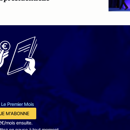
 Le Premier Mois
JE M'ABONNE
2€/mois ensuite.
ttez en pause à tout moment.