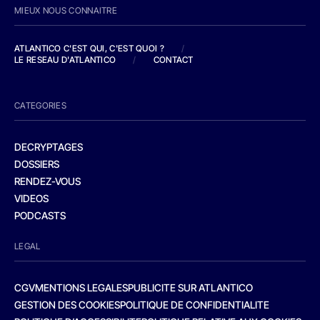
MIEUX NOUS CONNAITRE
ATLANTICO C'EST QUI, C'EST QUOI ?
/
LE RESEAU D'ATLANTICO
/
CONTACT
CATEGORIES
DECRYPTAGES
DOSSIERS
RENDEZ-VOUS
VIDEOS
PODCASTS
LEGAL
CGV
MENTIONS LEGALES
PUBLICITE SUR ATLANTICO
GESTION DES COOKIES
POLITIQUE DE CONFIDENTIALITE