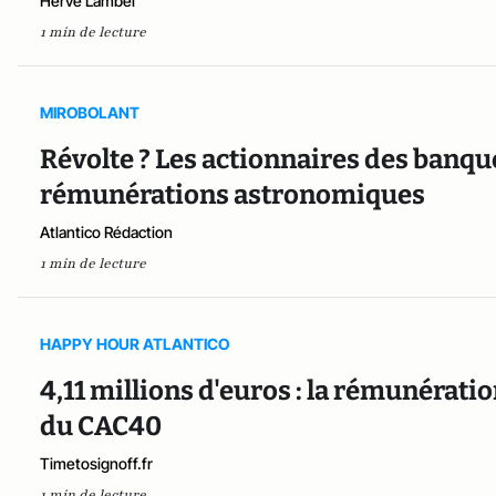
Hervé Lambel
1 min de lecture
MIROBOLANT
Révolte ? Les actionnaires des banq
rémunérations astronomiques
Atlantico Rédaction
1 min de lecture
HAPPY HOUR ATLANTICO
4,11 millions d'euros : la rémunérat
du CAC40
Timetosignoff.fr
1 min de lecture