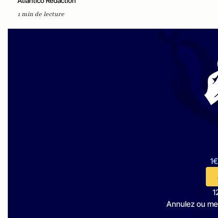
Atlantico Rédaction
1 min de lecture
1€
1
Annulez ou me