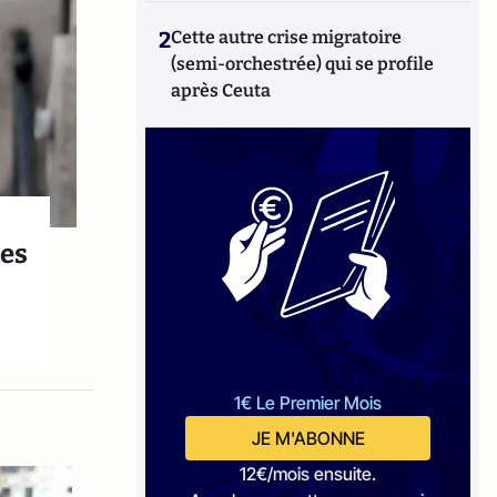
2
Cette autre crise migratoire
(semi-orchestrée) qui se profile
après Ceuta
ées
1€ Le Premier Mois
JE M'ABONNE
12€/mois ensuite.