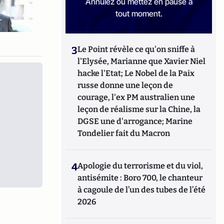
Annulez ou mettez en pause à
tout moment.
3
Le Point révèle ce qu'on sniffe à
l'Elysée, Marianne que Xavier Niel
hacke l'Etat; Le Nobel de la Paix
russe donne une leçon de
courage, l'ex PM australien une
leçon de réalisme sur la Chine, la
DGSE une d'arrogance; Marine
Tondelier fait du Macron
4
Apologie du terrorisme et du viol,
antisémite : Boro 700, le chanteur
à cagoule de l’un des tubes de l’été
2026