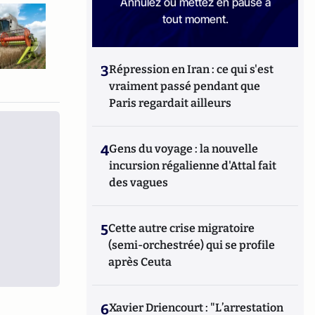
Annulez ou mettez en pause à
tout moment.
3
Répression en Iran : ce qui s'est
vraiment passé pendant que
Paris regardait ailleurs
4
Gens du voyage : la nouvelle
incursion régalienne d'Attal fait
des vagues
5
Cette autre crise migratoire
(semi-orchestrée) qui se profile
après Ceuta
6
Xavier Driencourt : "L’arrestation