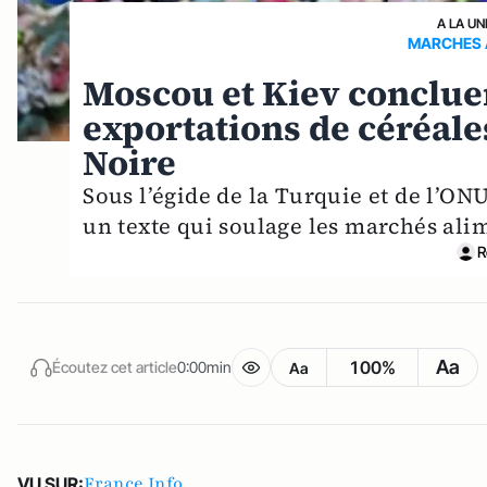
A LA UN
MARCHES 
Moscou et Kiev concluen
exportations de céréale
Noire
Sous l’égide de la Turquie et de l’ON
un texte qui soulage les marchés al
R
Aa
100%
Écoutez cet article
0:00min
Aa
France Info
VU SUR: