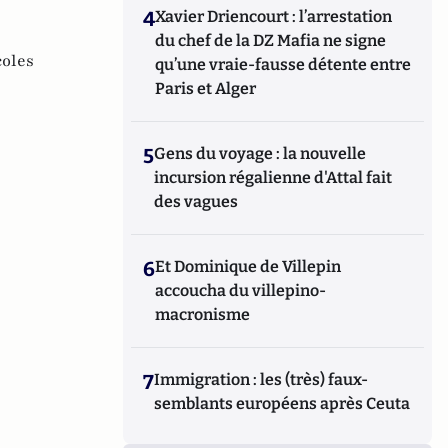
4
Xavier Driencourt : l’arrestation
du chef de la DZ Mafia ne signe
coles
qu’une vraie-fausse détente entre
Paris et Alger
5
Gens du voyage : la nouvelle
incursion régalienne d'Attal fait
des vagues
6
Et Dominique de Villepin
accoucha du villepino-
macronisme
7
Immigration : les (très) faux-
semblants européens après Ceuta