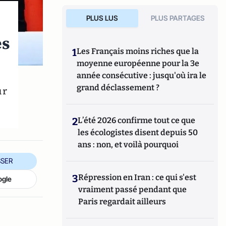
PLUS LUS
PLUS PARTAGES
es
1
Les Français moins riches que la
moyenne européenne pour la 3e
année consécutive : jusqu'où ira le
grand déclassement ?
ur
2
L’été 2026 confirme tout ce que
les écologistes disent depuis 50
ans : non, et voilà pourquoi
SER
3
Répression en Iran : ce qui s'est
ogle
vraiment passé pendant que
Paris regardait ailleurs