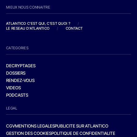
MIEUX NOUS CONNAITRE
ATLANTICO C'EST QUI, C'EST QUOI ?
/
LE RESEAU D'ATLANTICO
/
CONTACT
CATEGORIES
DECRYPTAGES
DOSSIERS
RENDEZ-VOUS
VIDEOS
PODCASTS
LEGAL
CGV
MENTIONS LEGALES
PUBLICITE SUR ATLANTICO
GESTION DES COOKIES
POLITIQUE DE CONFIDENTIALITE