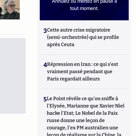
Annulez ou mettez en pause à
tout moment.
3
Cette autre crise migratoire
(semi-orchestrée) qui se profile
après Ceuta
4
Répression en Iran : ce qui s'est
vraiment passé pendant que
Paris regardait ailleurs
5
Le Point révèle ce qu'on sniffe à
l'Elysée, Marianne que Xavier Niel
hacke l'Etat; Le Nobel de la Paix
russe donne une leçon de
courage, l'ex PM australien une
leçon de réalisme sur la Chine, la