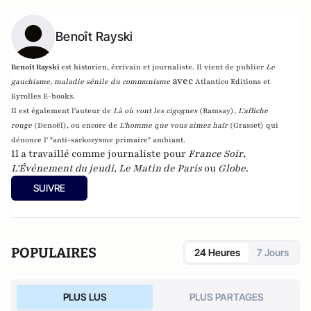
Benoît Rayski
Benoît Rayski
est historien, écrivain et journaliste. Il vient de publier
Le
avec
gauchisme, maladie sénile du communisme
Atlantico Editions et
Eyrolles E-books.
Il est également l'auteur de
Là où vont les cigognes
(Ramsay),
L'affiche
rouge
(Denoël), ou encore de
L'homme que vous aimez haïr
(Grasset)
qui
dénonce l' "anti-sarkozysme primaire" ambiant.
Il a travaillé comme journaliste pour
France Soir
,
L'Événement du jeudi
,
Le Matin de Paris
ou
Globe
.
SUIVRE
POPULAIRES
24 Heures
7 Jours
PLUS LUS
PLUS PARTAGES