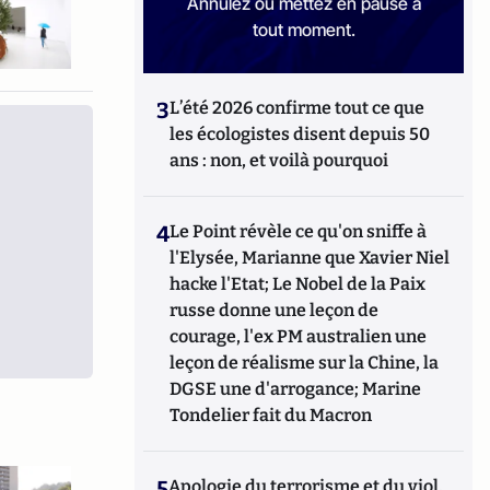
Annulez ou mettez en pause à
tout moment.
3
L’été 2026 confirme tout ce que
les écologistes disent depuis 50
ans : non, et voilà pourquoi
4
Le Point révèle ce qu'on sniffe à
l'Elysée, Marianne que Xavier Niel
hacke l'Etat; Le Nobel de la Paix
russe donne une leçon de
courage, l'ex PM australien une
leçon de réalisme sur la Chine, la
DGSE une d'arrogance; Marine
Tondelier fait du Macron
5
Apologie du terrorisme et du viol,