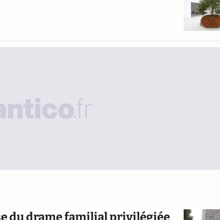
se du drame familial privilégiée