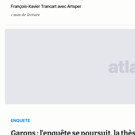
François-Xavier Trancart avec Artsper
1 min de lecture
ENQUETE
Garons : l'enquête se poursuit, la thè