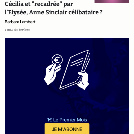
Cécilia et "recadrée" par
l’Elysée, Anne Sinclair célibataire ?
Barbara Lambert
1 min de lecture
1€ Le Premier Mois
JE M'ABONNE